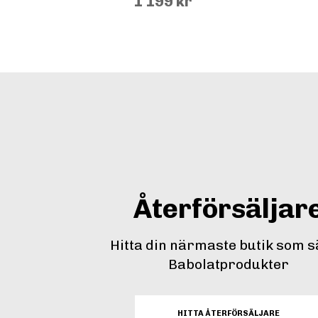
1 199 kr
Återförsäljar
Hitta din närmaste butik som s
Babolatprodukter
HITTA ÅTERFÖRSÄLJARE