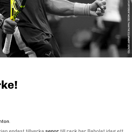
rke!
nton
.
rjan endast tillverka
senor
till rack har Babolat idag ett