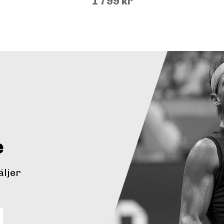
1 799 kr
e
äljer