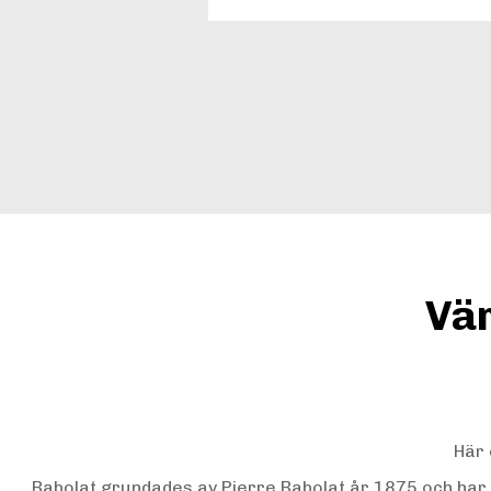
Vär
Här 
Babolat grundades av Pierre Babolat år 1875 och har se