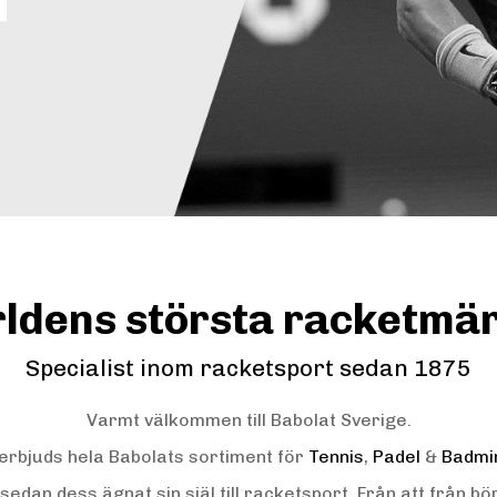
ldens största racketmä
Specialist inom racketsport sedan 1875
Varmt välkommen till Babolat Sverige.
erbjuds hela Babolats sortiment för
Tennis
,
Padel
&
Badmi
dan dess ägnat sin själ till racketsport. Från att från bö