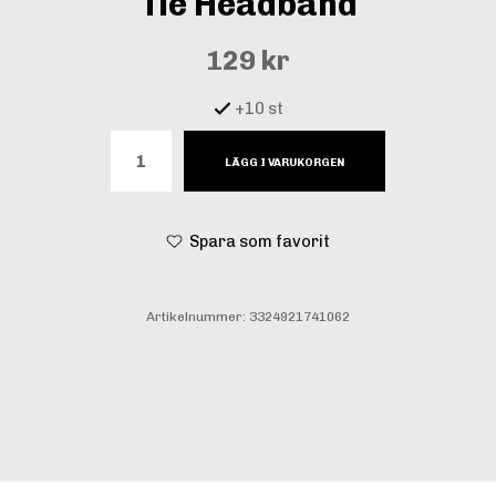
Tie Headband
129 kr
+10 st
LÄGG I VARUKORGEN
Spara som favorit
Artikelnummer:
3324921741062