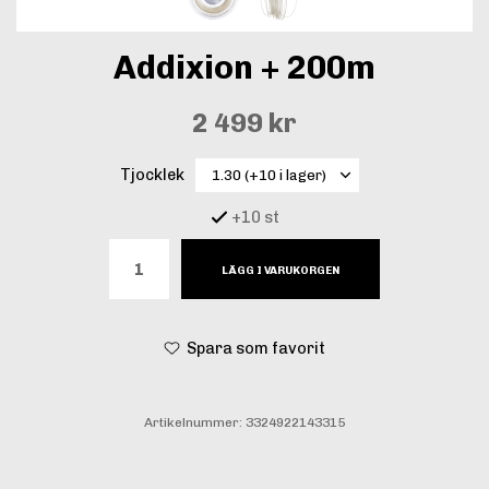
Addixion + 200m
2 499 kr
Tjocklek
+10 st
LÄGG I VARUKORGEN
Spara som favorit
Artikelnummer:
3324922143315