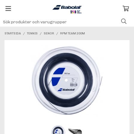
STARTSIDA
/
TENNIS
/
SENOR
/
RPM TEAM 200M