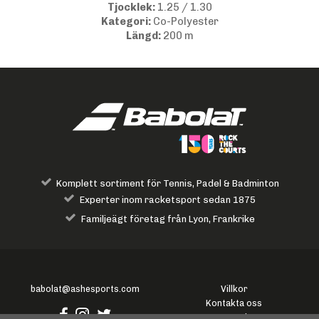
Tjocklek:
1.25 / 1.30
Kategori:
Co-Polyester
Längd:
200 m
Komplett sortiment för Tennis, Padel & Badminton
Experter inom racketsport sedan 1875
Familjeägt företag från Lyon, Frankrike
babolat@ashesports.com
Villkor
Kontakta oss
Logga in