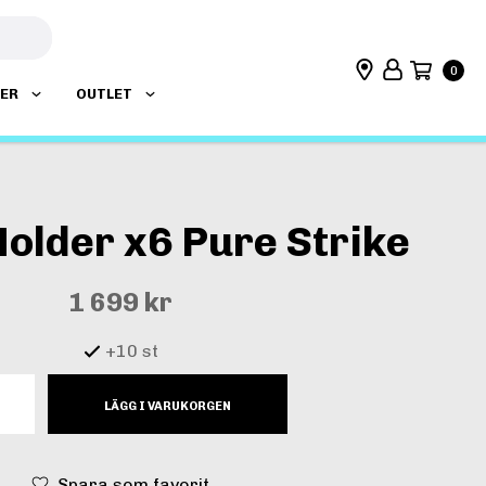
0
DER
OUTLET
older x6 Pure Strike
1 699 kr
+10 st
LÄGG I VARUKORGEN
Spara som favorit